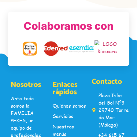
Colaboramos con
Contacto
Nosotros
Enlaces
rápidos
Plaza Islas
Ante todo
del Sol Nº3
somos la
Quiénes somos
29740 Torre
FAMILIA
Servicios
de Mar
PEKES, un
(Málaga)
Nuestros
equipo de
menús
profesionales
+34 615 67