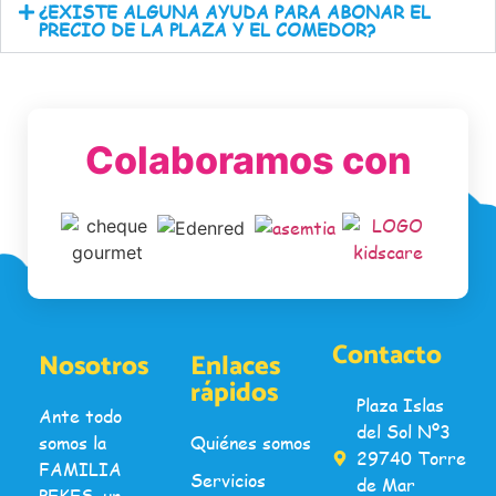
¿EXISTE ALGUNA AYUDA PARA ABONAR EL
PRECIO DE LA PLAZA Y EL COMEDOR?
Colaboramos con
Contacto
Nosotros
Enlaces
rápidos
Plaza Islas
Ante todo
del Sol Nº3
somos la
Quiénes somos
29740 Torre
FAMILIA
Servicios
de Mar
PEKES, un